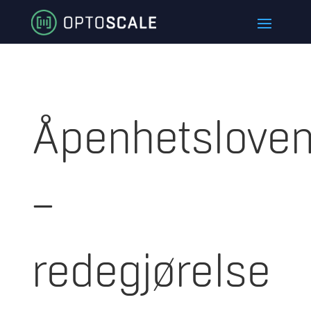
Åpenhetslove
–
redegjørelse