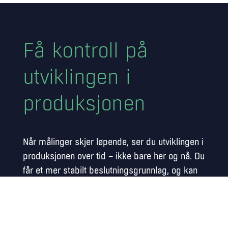
Få kontroll på
utviklingen i
produksjonen
Når målinger skjer løpende, ser du utviklingen i
produksjonen over tid – ikke bare her og nå. Du
får et mer stabilt beslutningsgrunnlag, og kan
følge sammenhengen mellom fôrrespons,
velferd, lusepress og vekst – uten manuelle
kontroller eller punktmålinger.