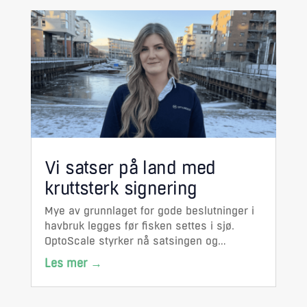
Vi satser på land med
kruttsterk signering
Mye av grunnlaget for gode beslutninger i
havbruk legges før fisken settes i sjø.
OptoScale styrker nå satsingen og
ansetter Hege Øverlie som ny produktsjef
med ansvar for smolt og landbasert.