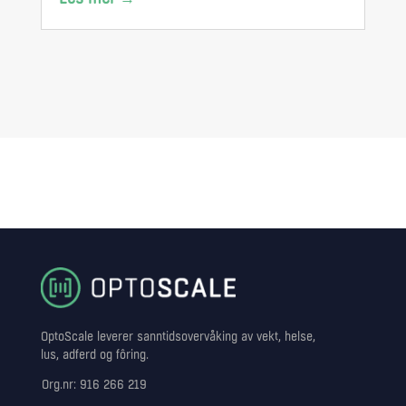
at du kan reagere før små tegn blir store
problemer.
OptoScale leverer sanntidsovervåking av vekt, helse,
lus, adferd og fôring.
Org.nr: 916 266 219