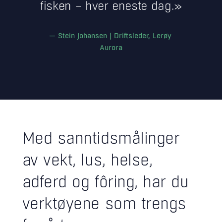
fisken – hver eneste dag.»
— Stein Johansen | Driftsleder, Lerøy
Aurora
Med sanntidsmålinger
av vekt, lus, helse,
adferd og fôring, har du
verktøyene som trengs