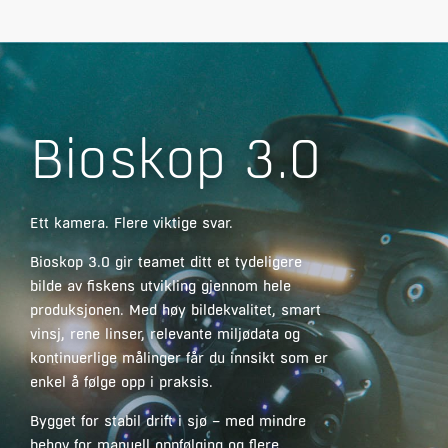
Bioskop 3.0
Ett kamera. Flere viktige svar.
Bioskop 3.0 gir teamet ditt et tydeligere
bilde av fiskens utvikling gjennom hele
produksjonen. Med høy bildekvalitet, smart
vinsj, rene linser, relevante miljødata og
kontinuerlige målinger får du innsikt som er
enkel å følge opp i praksis.
Bygget for stabil drift i sjø – med mindre
behov for manuell oppfølging og flere