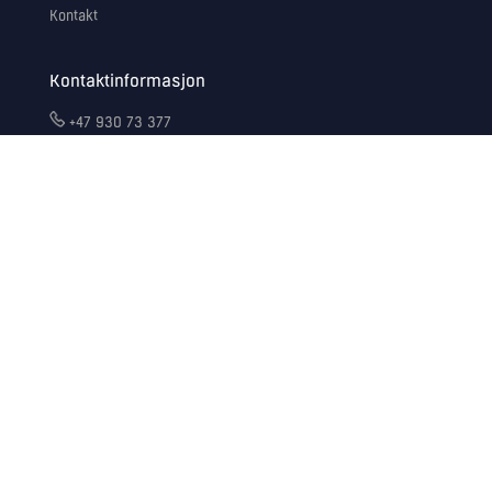
Kontakt
Kontaktinformasjon
+47 930 73 377
1 for support, 2 for salg,
3 for administrasjon
support@optoscale.no
sales@optoscale.no
info@optoscale.no
Peder Falcks veg 6
7044 Trondheim