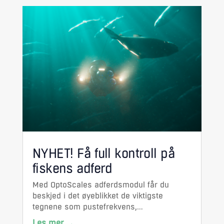
NYHET! Få full kontroll på
fiskens adferd
Med OptoScales adferdsmodul får du
beskjed i det øyeblikket de viktigste
tegnene som pustefrekvens,
svømmehastighet og tilt endrer seg – slik