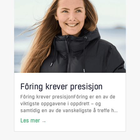
Fôring krever presisjon
Fôring krever presisjonFôring er en av de
viktigste oppgavene i oppdrett – og
samtidig en av de vanskeligste å treffe helt
riktig. Nå styrker OptoScale satsingen på
området og får med seg Sigrid Venås på
laget. Målet er å koble sanntidsdata tettere
til fôringsarbeidet...