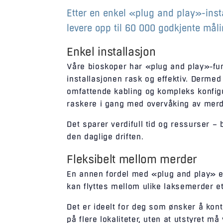
Etter en enkel «plug and play»-insta
levere opp til 60 000 godkjente mål
Enkel installasjon
Våre bioskoper har «plug and play»-fun
installasjonen rask og effektiv. Dermed
omfattende kabling og kompleks konfi
raskere i gang med overvåking av mer
Det sparer verdifull tid og ressurser –
den daglige driften.
Fleksibelt mellom merder
En annen fordel med «plug and play» er
kan flyttes mellom ulike laksemerder et
Det er ideelt for deg som ønsker å kont
på flere lokaliteter, uten at utstyret må