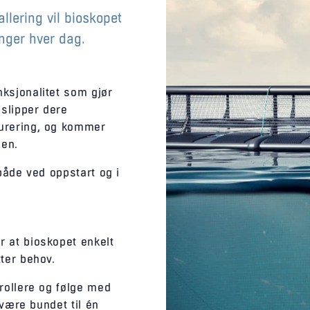
llering vil bioskopet
inger hver dag.
ksjonalitet som gjør
 slipper dere
gurering, og kommer
den.
 både ved oppstart og i
 at bioskopet enkelt
ter behov.
rollere og følge med
 være bundet til én