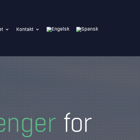
et
Kontakt
enger
for