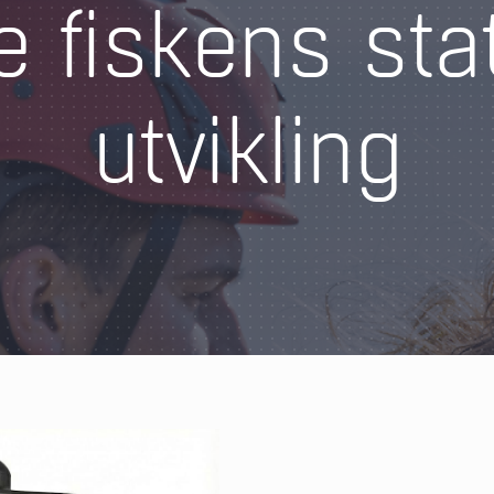
e fiskens st
utvikling