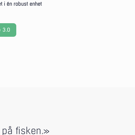
t i én robust enhet
 3.0
 på fisken.»