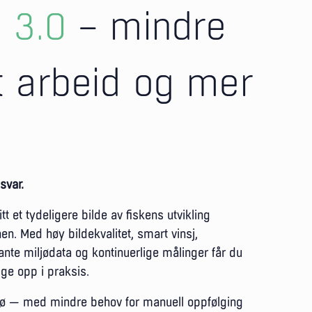
p 3.0
– mindre
 arbeid og mer
svar.
t et tydeligere bilde av fiskens utvikling
n. Med høy bildekvalitet, smart vinsj,
ante miljødata og kontinuerlige målinger får du
lge opp i praksis.
i sjø — med mindre behov for manuell oppfølging